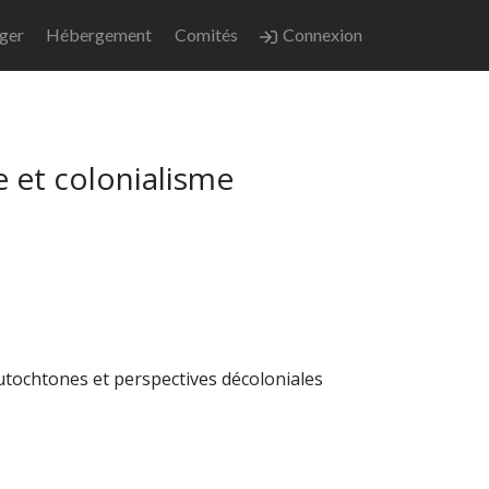
nger
Hébergement
Comités
Connexion
e et colonialisme
 autochtones et perspectives décoloniales