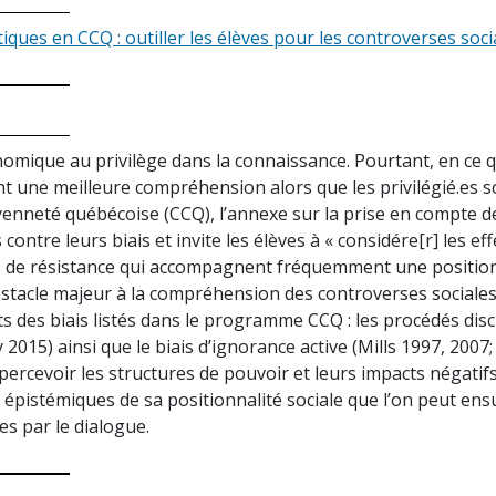
tiques en CCQ : outiller les élèves pour les controverses soci
omique au privilège dans la connaissance. Pourtant, en ce qu
nt une meilleure compréhension alors que les privilégié.es s
enneté québécoise (CCQ), l’annexe sur la prise en compte d
tre leurs biais et invite les élèves à « considére[r] les eff
s de résistance qui accompagnent fréquemment une positionn
stacle majeur à la compréhension des controverses sociales 
s des biais listés dans le programme CCQ : les procédés dis
ey 2015) ainsi que le biais d’ignorance active (Mills 1997, 20
 percevoir les structures de pouvoir et leurs impacts négat
 épistémiques de sa positionnalité sociale que l’on peut ensui
es par le dialogue.