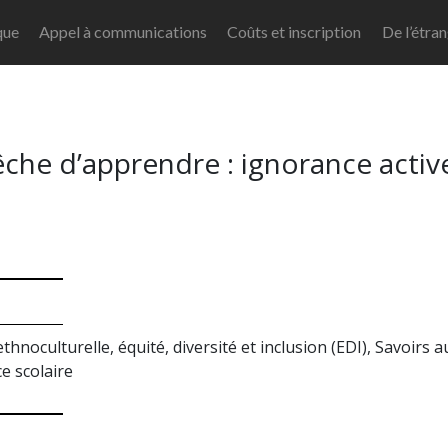
que
Appel à communications
Coûts et inscription
De l’étra
che d’apprendre : ignorance activ
thnoculturelle, équité, diversité et inclusion (EDI), Savoirs
ce scolaire