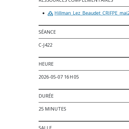
Hillman_Lez_Beaudet_CRIFPE_mai2
SÉANCE
C-J422
HEURE
2026-05-07 16 H 05
DURÉE
25 MINUTES
SALLE